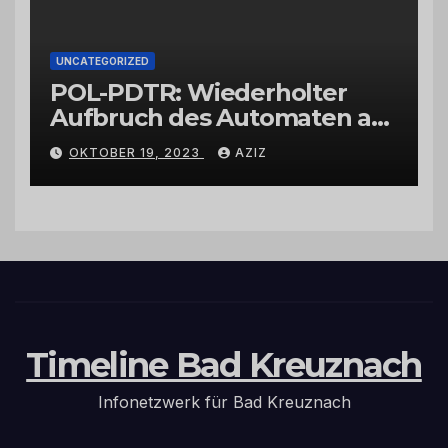
UNCATEGORIZED
POL-PDTR: Wiederholter
Aufbruch des Automaten am
Wohnmobilstellplatz in
OKTOBER 19, 2023
AZIZ
Hermeskeil am Labachweg
Timeline Bad Kreuznach
Infonetzwerk für Bad Kreuznach