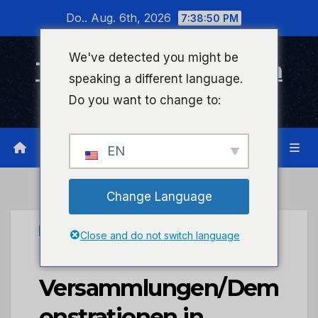
Zum
Do.. Aug. 6th, 2026
7:38:51 PM
Inhalt
wechseln
We've detected you might be
Timeline Bad Kreuznach
speaking a different language.
Infonetzwerk für Bad Kreuznach
Do you want to change to:
EN
Change Language
UNCATEGORIZED
Close and do not switch language
POL-PPKO:
Versammlungen/Dem
onstrationen in