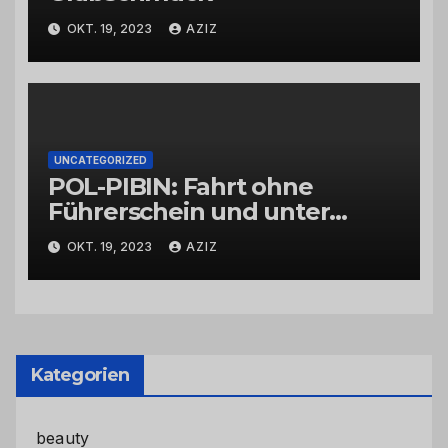
OKT. 19, 2023
AZIZ
UNCATEGORIZED
POL-PIBIN: Fahrt ohne
Führerschein und unter
Einfluss von Drogen
OKT. 19, 2023
AZIZ
Kategorien
beauty