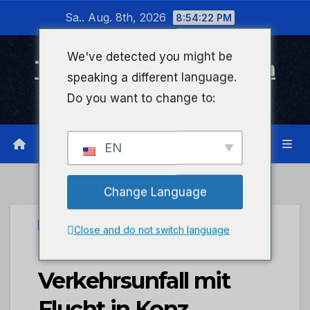
Zum
Sa.. Aug. 8th, 2026
8:54:23 PM
Inhalt
wechseln
We've detected you might be
Timeline Bad Kreuznach
speaking a different language.
Infonetzwerk für Bad Kreuznach
Do you want to change to:
EN
Change Language
UNCATEGORIZED
Close and do not switch language
POL-PDTR:
Verkehrsunfall mit
Flucht in Konz