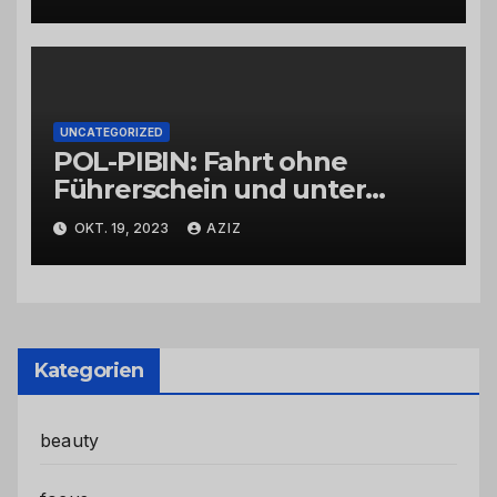
UNCATEGORIZED
POL-PIBIN: Fahrt ohne
Führerschein und unter
Einfluss von Drogen
OKT. 19, 2023
AZIZ
Kategorien
beauty