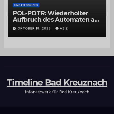
UNCATEGORIZED
POL-PDTR: Wiederholter
Aufbruch des Automaten am
Wohnmobilstellplatz in
OKTOBER 19, 2023
AZIZ
Hermeskeil am Labachweg
Timeline Bad Kreuznach
Infonetzwerk für Bad Kreuznach