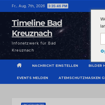
Zum
Fr.. Aug. 7th, 2026
3:35:47 PM
Inhalt
wechseln
We
Timeline Bad
la
Kreuznach
Infonetzwerk für Bad
Kreuznach
NACHRICHT EINSTELLEN
BILDER
EVENTS MELDEN
ATEMSCHUTZMASKEN G
UNCATEGORIZED