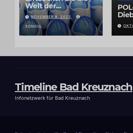
Welt der
POL
Exklusivität:
Dieb
NOVEMBER 8, 2023
Arganöl,
Gra
OKT
Kaktusfeigenkernöl
SONGUL
und
Schwarzkümmelöl
von
vertrauenswürdige
n Großhändlern
und Anbietern
Timeline Bad Kreuznach
Infonetzwerk für Bad Kreuznach