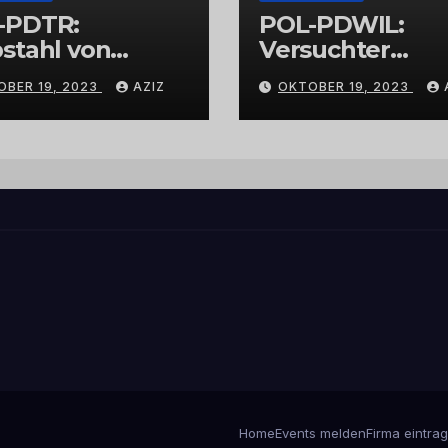
-PDTR:
POL-PDWIL:
stahl von
Versuchter
bschmuck
Einbruch im
OBER 19, 2023
AZIZ
OKTOBER 19, 2023
Gewerbegebiet
Wittlich
Home
Events melden
Firma eintra