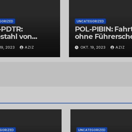
GORIZED
UNCATEGORIZED
-PDTR:
POL-PIBIN: Fahr
stahl von
ohne Führersch
bschmuck
und unter Einflu
19, 2023
AZIZ
OKT. 19, 2023
AZIZ
von Drogen
GORIZED
UNCATEGORIZED