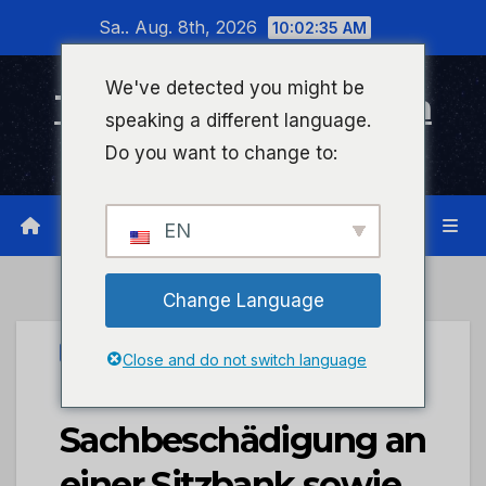
Zum
Sa.. Aug. 8th, 2026
10:02:35 AM
Inhalt
wechseln
We've detected you might be
Timeline Bad Kreuznach
speaking a different language.
Infonetzwerk für Bad Kreuznach
Do you want to change to:
EN
Change Language
UNCATEGORIZED
Close and do not switch language
POL-PDTR:
Sachbeschädigung an
einer Sitzbank sowie