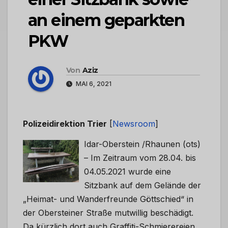
an einem geparkten
PKW
Von
Aziz
MAI 6, 2021
Polizeidirektion Trier
[
Newsroom
]
Idar-Oberstein /Rhaunen (ots)
– Im Zeitraum vom 28.04. bis
04.05.2021 wurde eine
Sitzbank auf dem Gelände der
„Heimat- und Wanderfreunde Göttschied“ in
der Obersteiner Straße mutwillig beschädigt.
Da kürzlich dort auch Graffiti-Schmierereien …