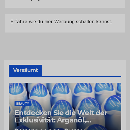
Erfahre wie du hier Werbung schalten kannst.
Versäumt
BEAUTY
Entdecken Sie die Welt der
Exklusivität: Arganöl,
Kaktusfeigenkernöl und