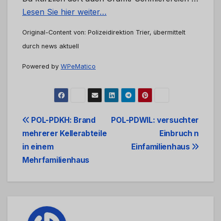
Lesen Sie hier weiter…
Original-Content von: Polizeidirektion Trier, übermittelt
durch news aktuell
Powered by
WPeMatico
Beitrags-
POL-PDKH: Brand
POL-PDWIL: versuchter
mehrerer Kellerabteile
Einbruch n
Navigation
in einem
Einfamilienhaus
Mehrfamilienhaus