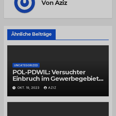
Von
Aziz
Ähnliche Beiträge
UNCATEGORIZED
POL-PDWIL: Versuchter
Einbruch im Gewerbegebiet
Wittlich
OKT. 19, 2023
AZIZ