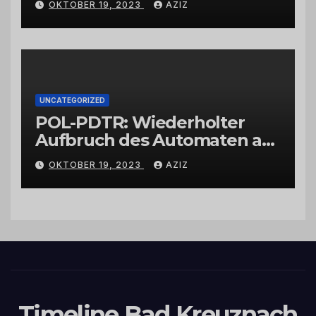
OKTOBER 19, 2023
AZIZ
UNCATEGORIZED
POL-PDTR: Wiederholter
Aufbruch des Automaten am
Wohnmobilstellplatz in
OKTOBER 19, 2023
AZIZ
Hermeskeil am Labachweg
Timeline Bad Kreuznach