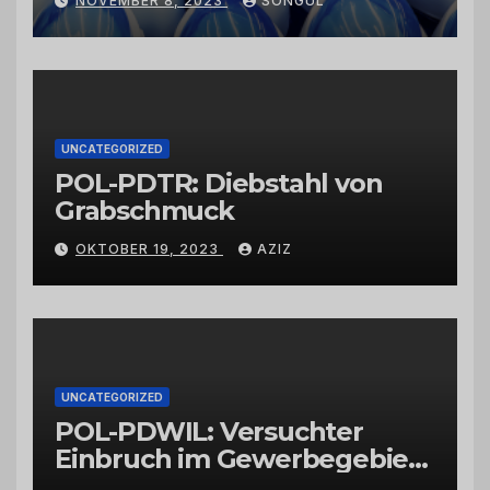
NOVEMBER 8, 2023
SONGUL
Schwarzkümmelöl von
vertrauenswürdigen
Großhändlern und Anbietern
UNCATEGORIZED
POL-PDTR: Diebstahl von
Grabschmuck
OKTOBER 19, 2023
AZIZ
UNCATEGORIZED
POL-PDWIL: Versuchter
Einbruch im Gewerbegebiet
Wittlich