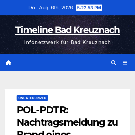
Zum
Do.. Aug. 6th, 2026
5:22:54 PM
Inhalt
wechseln
Timeline Bad Kreuznach
Infonetzwerk für Bad Kreuznach
UNCATEGORIZED
POL-PDTR:
Nachtragsmeldung zu
Brand eines