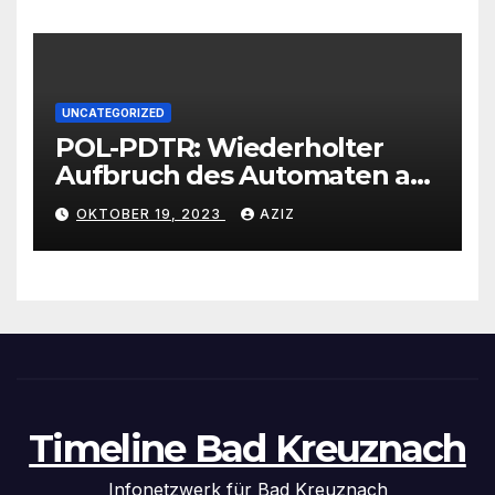
UNCATEGORIZED
POL-PDTR: Wiederholter
Aufbruch des Automaten am
Wohnmobilstellplatz in
OKTOBER 19, 2023
AZIZ
Hermeskeil am Labachweg
Timeline Bad Kreuznach
Infonetzwerk für Bad Kreuznach