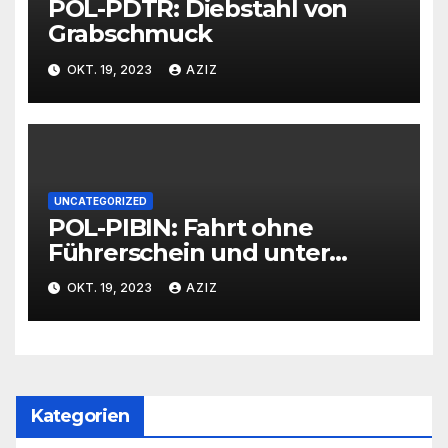
POL-PDTR: Diebstahl von
Grabschmuck
OKT. 19, 2023
AZIZ
UNCATEGORIZED
POL-PIBIN: Fahrt ohne
Führerschein und unter
Einfluss von Drogen
OKT. 19, 2023
AZIZ
Kategorien