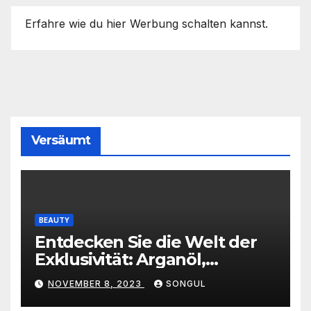
Erfahre wie du hier Werbung schalten kannst.
Versäumt
BEAUTY
Entdecken Sie die Welt der
Exklusivität: Arganöl,
Kaktusfeigenkernöl und
NOVEMBER 8, 2023
SONGUL
Schwarzkümmelöl von