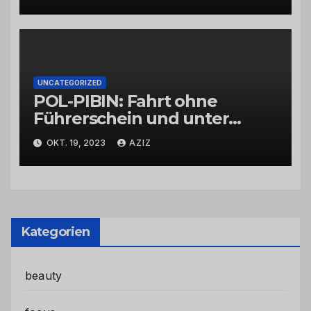
UNCATEGORIZED
POL-PIBIN: Fahrt ohne
Führerschein und unter
Einfluss von Drogen
OKT. 19, 2023
AZIZ
Kategorien
beauty