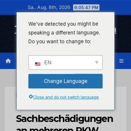
Zum
Sa.. Aug. 8th, 2026
6:05:47 PM
Inhalt
wechseln
We've detected you might be
Timeline Bad Kreuznach
speaking a different language.
Infonetzwerk für Bad Kreuznach
Do you want to change to:
EN
Change Language
UNCATEGORIZED
Close and do not switch language
POL-PDNR:
Sachbeschädigungen
an mehreren PKW