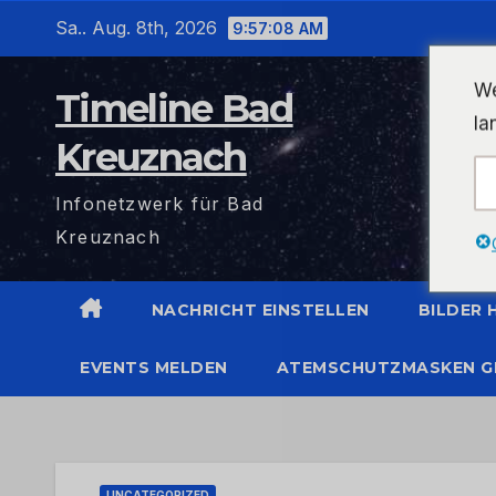
Zum
Sa.. Aug. 8th, 2026
9:57:09 AM
Inhalt
wechseln
We
Timeline Bad
la
Kreuznach
Infonetzwerk für Bad
Kreuznach
NACHRICHT EINSTELLEN
BILDER
EVENTS MELDEN
ATEMSCHUTZMASKEN G
UNCATEGORIZED