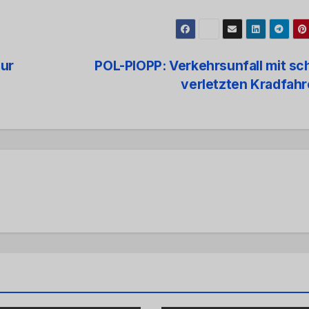
gur
POL-PIOPP: Verkehrsunfall mit s
verletzten Kradfah