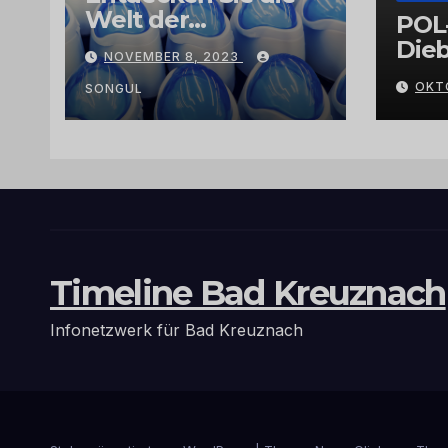
Welt der
POL
Exklusivität:
Dieb
NOVEMBER 8, 2023
Arganöl,
Gra
OKT
Kaktusfeigenkernöl
SONGUL
und
Schwarzkümmelöl
von
vertrauenswürdige
n Großhändlern
und Anbietern
Timeline Bad Kreuznach
Infonetzwerk für Bad Kreuznach