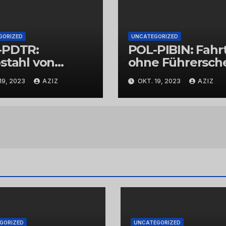
GORIZED
UNCATEGORIZED
-PDTR:
POL-PIBIN: Fahr
stahl von
ohne Führersch
bschmuck
und unter Einflu
19, 2023
AZIZ
OKT. 19, 2023
AZIZ
von Drogen
GORIZED
UNCATEGORIZED