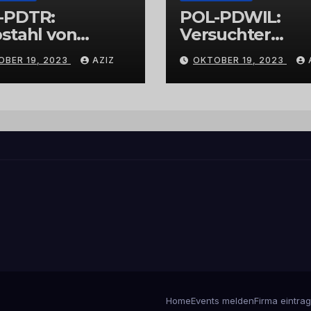
-PDTR:
POL-PDWIL:
stahl von
Versuchter
bschmuck
Einbruch im
OBER 19, 2023
AZIZ
OKTOBER 19, 2023
Gewerbegebiet
Wittlich
Home
Events melden
Firma eintra