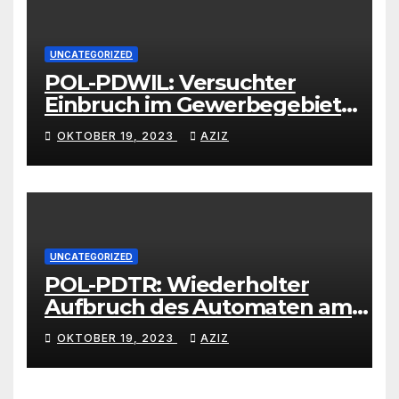
UNCATEGORIZED
POL-PDWIL: Versuchter
Einbruch im Gewerbegebiet
Wittlich
OKTOBER 19, 2023
AZIZ
UNCATEGORIZED
POL-PDTR: Wiederholter
Aufbruch des Automaten am
Wohnmobilstellplatz in
OKTOBER 19, 2023
AZIZ
Hermeskeil am Labachweg