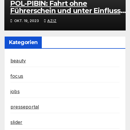
POL-PIBIN: Fahrt ohne
Führerschein und unter Einfluss
von Drogen
OKT. 19, 2023
AZIZ
Kategorien
beauty
focus
jobs
presseportal
slider