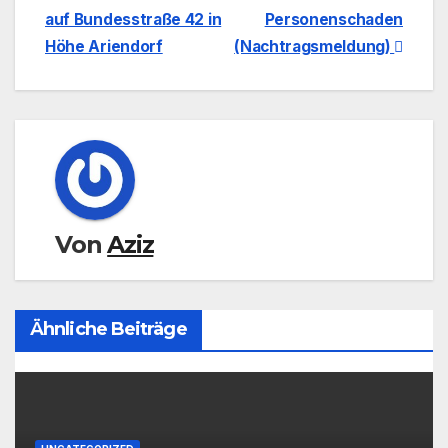
Navigation
auf Bundesstraße 42 in
Personenschaden
Höhe Ariendorf
(Nachtragsmeldung)
Von
Aziz
Ähnliche Beiträge