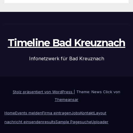
Timeline Bad Kreuznach
Infonetzwerk für Bad Kreuznach
Stolz präsentiert von WordPress
|
Theme: News Click von
Themeansar
Home
Events melden
Firma eintragen
Jobs
Kontakt
Layout
nachricht einsenden
results
Sample Page
suche
Uploader