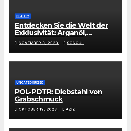
BEAUTY
Entdecken Sie die Welt der
Exklusivität: Arganöl,
Kaktusfeigenkernöl und
NOVEMBER 8, 2023
SONGUL
Schwarzkümmelöl von
vertrauenswürdigen
Großhändlern und Anbietern
UNCATEGORIZED
POL-PDTR: Diebstahl von
Grabschmuck
OKTOBER 19, 2023
AZIZ