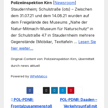
Polizeiinspektion Kirn
[
Newsroom
]
Staudernheim; Schulstraße (ots) – Zwischen
dem 31.07.21 und dem 14.08.21 wurden auf
dem Freigelände des Museums „Nahe der
Natur-Mitmach-Museum für Naturschutz“ in
der Schulstraße 47 in Staudernheim mehrere
Gegenstände (Möbiliar, Texttafeln …
Lesen Sie
hier weiter…
Original-Content von: Polizeiinspektion Kirn, übermittelt
durch news aktuell
Powered by
WPeMatico
Beitrags-
POL-PDNR:
POL-PDNR: Daaden –
Frontalzusammenstoß
Verkehrsunfall mit