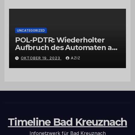
UNCATEGORIZED
POL-PDTR: Wiederholter
Aufbruch des Automaten am
Wohnmobilstellplatz in
OKTOBER 19, 2023
AZIZ
Hermeskeil am Labachweg
Timeline Bad Kreuznach
Infonetzwerk für Bad Kreuznach