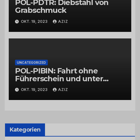
POL-PDTR: Diebstahl von
Grabschmuck
OKT. 19, 2023
AZIZ
UNCATEGORIZED
POL-PIBIN: Fahrt ohne
Führerschein und unter
Einfluss von Drogen
OKT. 19, 2023
AZIZ
Kategorien