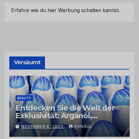
Erfahre wie du hier Werbung schalten kannst.
Versäumt
BEAUTY
Entdecken Sie die Welt der
Exklusivität: Arganöl,
Kaktusfeigenkernöl und
NOVEMBER 8, 2023
SONGUL
Schwarzkümmelöl von
vertrauenswürdigen