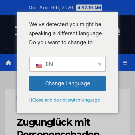
Zum
Do.. Aug. 6th, 2026
4:52:20 AM
Inhalt
wechseln
We've detected you might be
Timeline Bad Kreuznach
speaking a different language.
Infonetzwerk für Bad Kreuznach
Do you want to change to:
EN
Change Language
UNCATEGORIZED
Close and do not switch language
POL-PDWO:
Zugunglück mit
Personenschaden