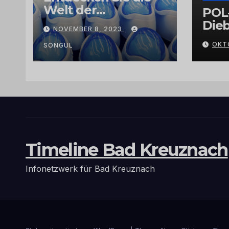
Welt der
POL
Exklusivität:
Dieb
NOVEMBER 8, 2023
Arganöl,
Gra
OKT
Kaktusfeigenkernöl
SONGUL
und
Schwarzkümmelöl
von
vertrauenswürdige
n Großhändlern
und Anbietern
Timeline Bad Kreuznach
Infonetzwerk für Bad Kreuznach