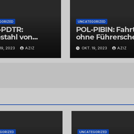
GORIZED
UNCATEGORIZED
-PDTR:
POL-PIBIN: Fahr
stahl von
ohne Führersch
bschmuck
und unter Einflu
19, 2023
AZIZ
OKT. 19, 2023
AZIZ
von Drogen
GORIZED
UNCATEGORIZED