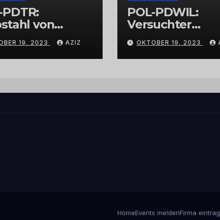
-PDTR:
POL-PDWIL:
stahl von
Versuchter
bschmuck
Einbruch im
OBER 19, 2023
AZIZ
OKTOBER 19, 2023
Gewerbegebiet
Wittlich
Home
Events melden
Firma eintra