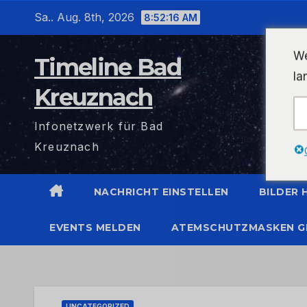
Zum
Sa.. Aug. 8th, 2026
8:52:17 AM
Inhalt
wechseln
We
Timeline Bad
la
Kreuznach
Infonetzwerk für Bad
Kreuznach
NACHRICHT EINSTELLEN
BILDER
EVENTS MELDEN
ATEMSCHUTZMASKEN G
UNCATEGORIZED