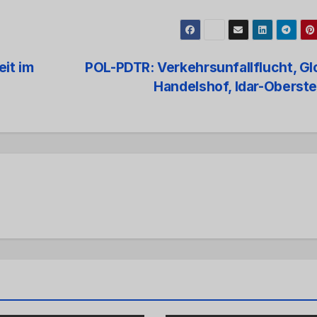
it im
POL-PDTR: Verkehrsunfallflucht, G
Handelshof, Idar-Oberst