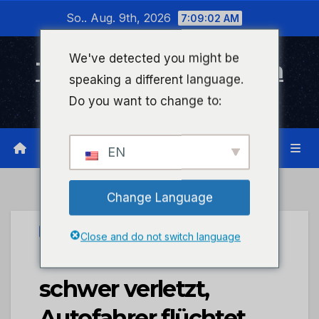
Zum
So.. Aug. 9th, 2026
7:09:02 AM
Inhalt
wechseln
We've detected you might be
Timeline Bad Kreuznach
speaking a different language.
Infonetzwerk für Bad Kreuznach
Do you want to change to:
EN
Change Language
UNCATEGORIZED
Close and do not switch language
POL-PDTR: Radfahrer
schwer verletzt,
Autofahrer flüchtet