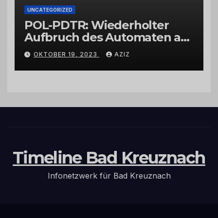
UNCATEGORIZED
POL-PDTR: Wiederholter
Aufbruch des Automaten am
Wohnmobilstellplatz in
OKTOBER 19, 2023
AZIZ
Hermeskeil am Labachweg
Timeline Bad Kreuznach
Infonetzwerk für Bad Kreuznach