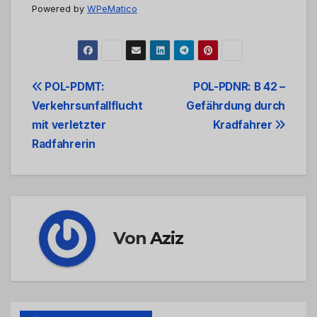
Powered by
WPeMatico
Beitrags-
POL-PDMT:
POL-PDNR: B 42 –
Verkehrsunfallflucht
Gefährdung durch
Navigation
mit verletzter
Kradfahrer
Radfahrerin
Von
Aziz