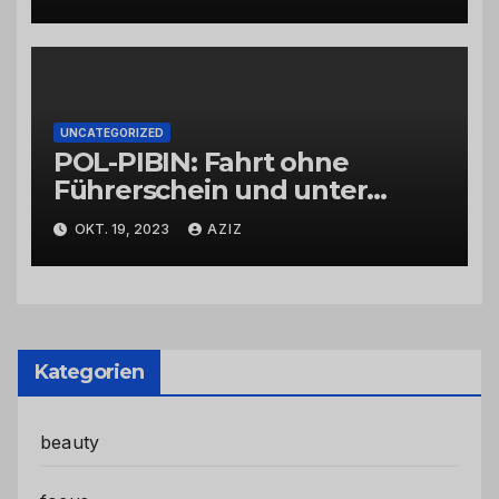
UNCATEGORIZED
POL-PIBIN: Fahrt ohne
Führerschein und unter
Einfluss von Drogen
OKT. 19, 2023
AZIZ
Kategorien
beauty