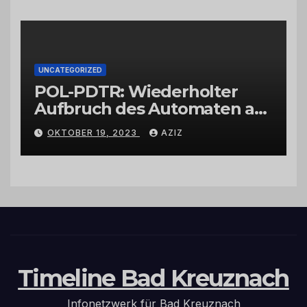
UNCATEGORIZED
POL-PDTR: Wiederholter
Aufbruch des Automaten am
Wohnmobilstellplatz in
OKTOBER 19, 2023
AZIZ
Hermeskeil am Labachweg
Timeline Bad Kreuznach
Infonetzwerk für Bad Kreuznach