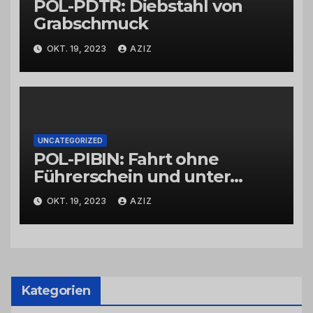
POL-PDTR: Diebstahl von
Grabschmuck
OKT. 19, 2023
AZIZ
UNCATEGORIZED
POL-PIBIN: Fahrt ohne
Führerschein und unter
Einfluss von Drogen
OKT. 19, 2023
AZIZ
Kategorien