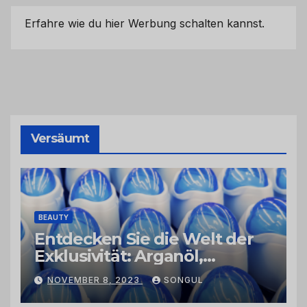
Erfahre wie du hier Werbung schalten kannst.
Versäumt
BEAUTY
Entdecken Sie die Welt der
Exklusivität: Arganöl,
Kaktusfeigenkernöl und
NOVEMBER 8, 2023
SONGUL
Schwarzkümmelöl von