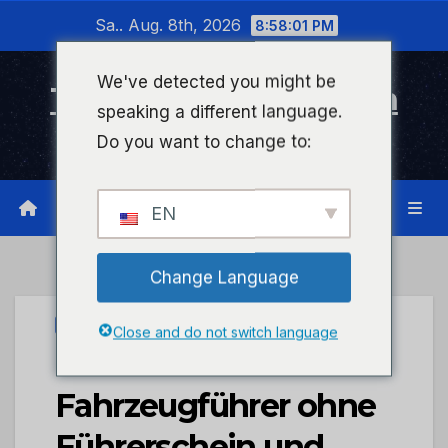
Zum
Sa.. Aug. 8th, 2026
8:58:02 PM
Inhalt
wechseln
We've detected you might be
Timeline Bad Kreuznach
speaking a different language.
Infonetzwerk für Bad Kreuznach
Do you want to change to:
EN
Change Language
UNCATEGORIZED
Close and do not switch language
POL-PDTR:
Fahrzeugführer ohne
Führerschein und