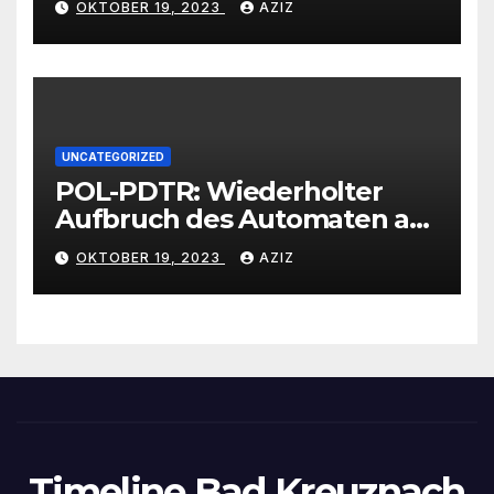
OKTOBER 19, 2023
AZIZ
UNCATEGORIZED
POL-PDTR: Wiederholter
Aufbruch des Automaten am
Wohnmobilstellplatz in
OKTOBER 19, 2023
AZIZ
Hermeskeil am Labachweg
Timeline Bad Kreuznach