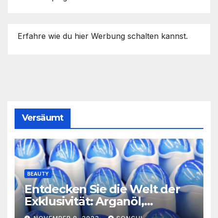
Erfahre wie du hier Werbung schalten kannst.
Versäumt
BEAUTY
Entdecken Sie die Welt der
Exklusivität: Arganöl,
Kaktusfeigenkernöl und