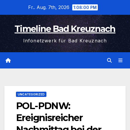
Zum
Fr.. Aug. 7th, 2026
1:08:01 PM
Inhalt
wechseln
Timeline Bad Kreuznach
Infonetzwerk für Bad Kreuznach
UNCATEGORIZED
POL-PDNW:
Ereignisreicher
Nachmittag bei der