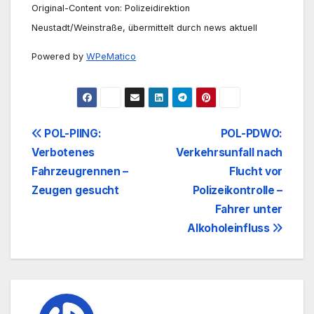
Original-Content von: Polizeidirektion
Neustadt/Weinstraße, übermittelt durch news aktuell
Powered by
WPeMatico
Beitrags-
POL-PIING:
POL-PDWO:
Verbotenes
Verkehrsunfall nach
Navigation
Fahrzeugrennen –
Flucht vor
Zeugen gesucht
Polizeikontrolle –
Fahrer unter
Alkoholeinfluss