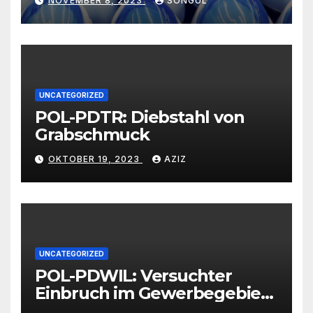
NOVEMBER 8, 2023
SONGUL
Schwarzkümmelöl von
vertrauenswürdigen
Großhändlern und Anbietern
UNCATEGORIZED
POL-PDTR: Diebstahl von
Grabschmuck
OKTOBER 19, 2023
AZIZ
UNCATEGORIZED
POL-PDWIL: Versuchter
Einbruch im Gewerbegebiet
Wittlich