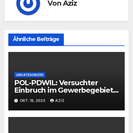
Von
Aziz
Ähnliche Beiträge
UNCATEGORIZED
POL-PDWIL: Versuchter
Einbruch im Gewerbegebiet
Wittlich
OKT. 19, 2023
AZIZ