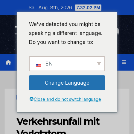
Zum
Sa.. Aug. 8th, 2026
7:32:02 PM
Inhalt
wechseln
We've detected you might be
Timeline Bad Kreuznach
speaking a different language.
Infonetzwerk für Bad Kreuznach
Do you want to change to:
EN
Change Language
UNCATEGORIZED
Close and do not switch language
POL-PDNR:
Verkehrsunfall mit
Verletztem