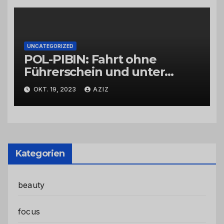
UNCATEGORIZED
POL-PIBIN: Fahrt ohne
Führerschein und unter
Einfluss von Drogen
OKT. 19, 2023
AZIZ
Kategorien
beauty
focus