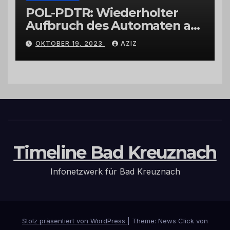
POL-PDTR: Wiederholter
Aufbruch des Automaten am
Wohnmobilstellplatz in
OKTOBER 19, 2023
AZIZ
Hermeskeil am Labachweg
Timeline Bad Kreuznach
Infonetzwerk für Bad Kreuznach
Stolz präsentiert von WordPress
|
Theme: News Click von