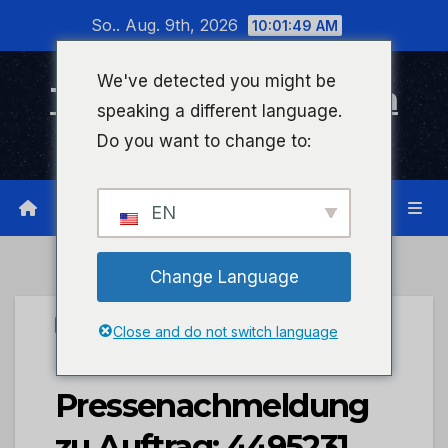
Zum
So.. Aug. 9th, 2026
10:01:49 AM
Inhalt
wechseln
We've detected you might be
Timeline Bad Kreuznach
speaking a different language.
Infonetzwerk für Bad Kreuznach
Do you want to change to:
EN
Change Language
UNCATEGORIZED
Close and do not switch language
POL-PDMT:
Pressenachmeldung
zu Auftrag: 4495231