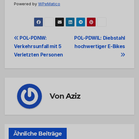
Powered by
WPeMatico
Beitrags-
POL-PDNW:
POL-PDWIL: Diebstahl
Verkehrsunfall mit 5
hochwertiger E-Bikes
Navigation
Verletzten Personen
Von
Aziz
Ähnliche Beiträge