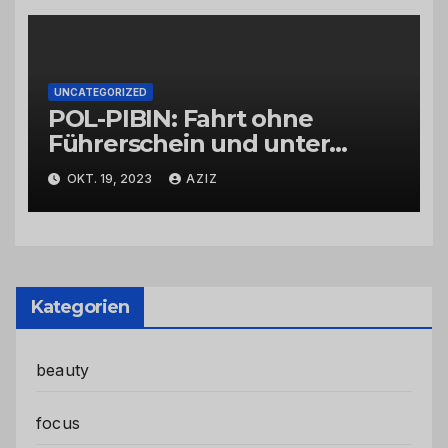
UNCATEGORIZED
POL-PIBIN: Fahrt ohne
Führerschein und unter
Einfluss von Drogen
OKT. 19, 2023
AZIZ
Kategorien
beauty
focus