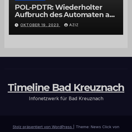
POL-PDTR: Wiederholter
Aufbruch des Automaten am
Wohnmobilstellplatz in
OKTOBER 19, 2023
AZIZ
Hermeskeil am Labachweg
Timeline Bad Kreuznach
Infonetzwerk für Bad Kreuznach
Stolz präsentiert von WordPress
|
Theme: News Click von