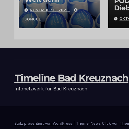
POL
Exklusivität:
Dieb
NOVEMBER 8, 2023
Arganöl,
Gra
OKT
Kaktusfeigenkernöl
SONGUL
und
Schwarzkümmelöl
von
vertrauenswürdige
n Großhändlern
und Anbietern
Timeline Bad Kreuznach
Infonetzwerk für Bad Kreuznach
Stolz präsentiert von WordPress
|
Theme: News Click von
Them