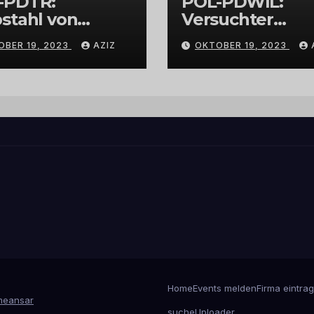
-PDTR:
POL-PDWIL:
stahl von
Versuchter
bschmuck
Einbruch im
OBER 19, 2023
AZIZ
OKTOBER 19, 2023
Gewerbegebiet
Wittlich
Home
Events melden
Firma eintra
eansar
suche
Uploader