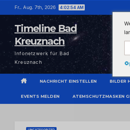
Zum
Fr.. Aug. 7th, 2026
4:02:54 AM
Inhalt
wechseln
We
Timeline Bad
la
Kreuznach
Infonetzwerk für Bad
Kreuznach
NACHRICHT EINSTELLEN
BILDER
EVENTS MELDEN
ATEMSCHUTZMASKEN G
UNCATEGORIZED