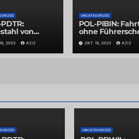
GORIZED
UNCATEGORIZED
-PDTR:
POL-PIBIN: Fahr
stahl von
ohne Führersch
bschmuck
und unter Einflu
19, 2023
AZIZ
OKT. 19, 2023
AZIZ
von Drogen
GORIZED
UNCATEGORIZED