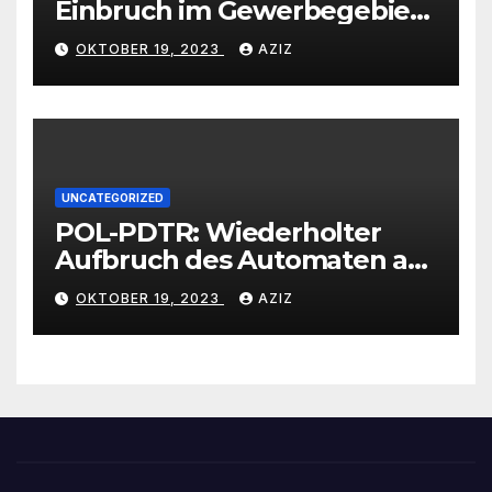
Einbruch im Gewerbegebiet
Wittlich
OKTOBER 19, 2023
AZIZ
UNCATEGORIZED
POL-PDTR: Wiederholter
Aufbruch des Automaten am
Wohnmobilstellplatz in
OKTOBER 19, 2023
AZIZ
Hermeskeil am Labachweg