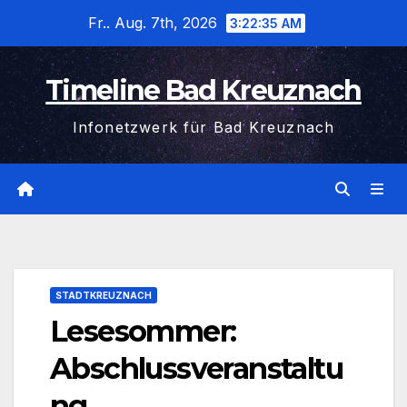
Zum
Fr.. Aug. 7th, 2026
3:22:36 AM
Inhalt
wechseln
Timeline Bad Kreuznach
Infonetzwerk für Bad Kreuznach
STADTKREUZNACH
Lesesommer:
Abschlussveranstaltu
ng