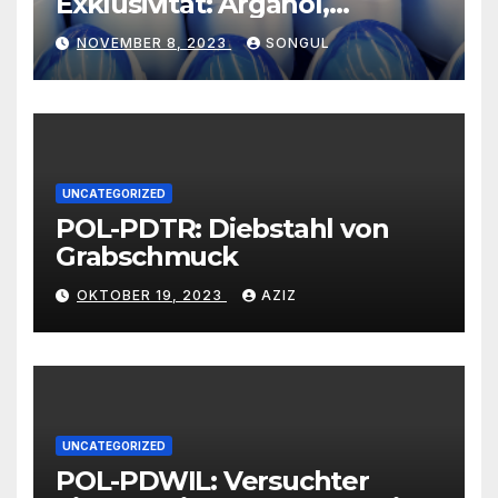
Exklusivität: Arganöl,
Kaktusfeigenkernöl und
NOVEMBER 8, 2023
SONGUL
Schwarzkümmelöl von
vertrauenswürdigen
Großhändlern und Anbietern
UNCATEGORIZED
POL-PDTR: Diebstahl von
Grabschmuck
OKTOBER 19, 2023
AZIZ
UNCATEGORIZED
POL-PDWIL: Versuchter