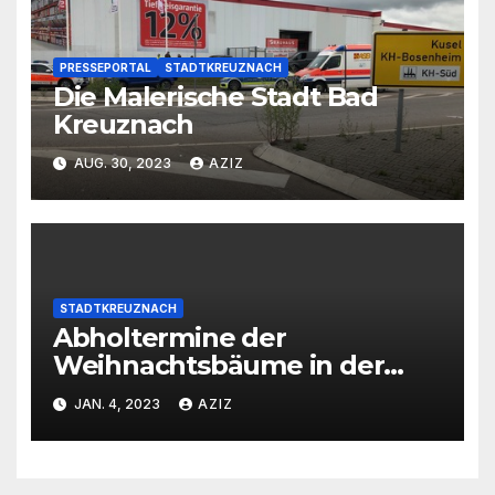
PRESSEPORTAL
STADTKREUZNACH
Die Malerische Stadt Bad
Kreuznach
AUG. 30, 2023
AZIZ
STADTKREUZNACH
Abholtermine der
Weihnachtsbäume in der
Kernstadt und in den
JAN. 4, 2023
AZIZ
Stadtteilen