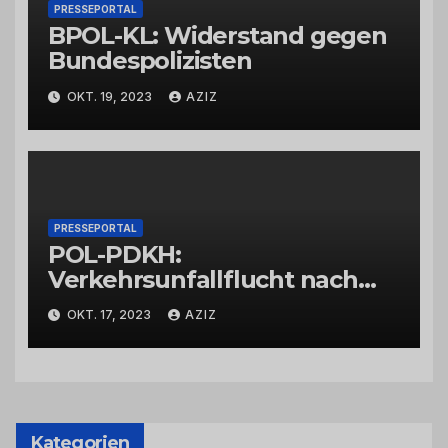
PRESSEPORTAL
BPOL-KL: Widerstand gegen
Bundespolizisten
OKT. 19, 2023
AZIZ
PRESSEPORTAL
POL-PDKH:
Verkehrsunfallflucht nach
Abbiegevorgang
OKT. 17, 2023
AZIZ
Kategorien