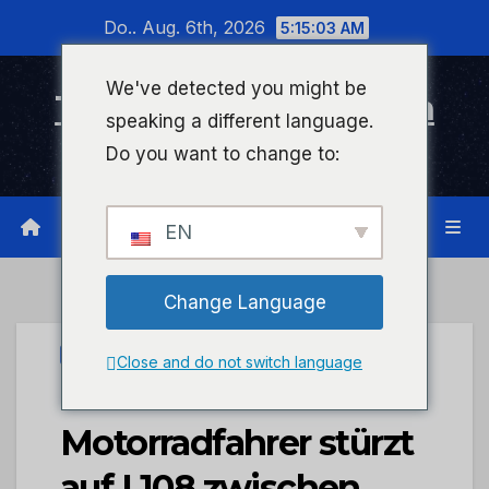
Zum
Do.. Aug. 6th, 2026
5:15:03 AM
Inhalt
wechseln
We've detected you might be
Timeline Bad Kreuznach
speaking a different language.
Infonetzwerk für Bad Kreuznach
Do you want to change to:
EN
Change Language
PRESSEPORTAL
Close and do not switch language
POL-PDKH:
Motorradfahrer stürzt
auf L108 zwischen