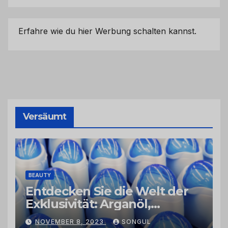
Erfahre wie du hier Werbung schalten kannst.
Versäumt
BEAUTY
Entdecken Sie die Welt der
Exklusivität: Arganöl,
Kaktusfeigenkernöl und
NOVEMBER 8, 2023
SONGUL