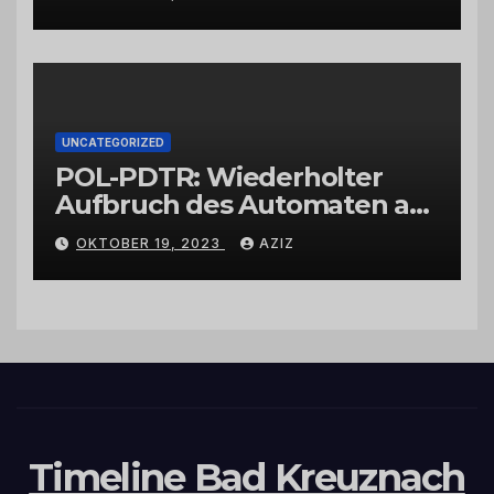
UNCATEGORIZED
POL-PDTR: Wiederholter
Aufbruch des Automaten am
Wohnmobilstellplatz in
OKTOBER 19, 2023
AZIZ
Hermeskeil am Labachweg
Timeline Bad Kreuznach