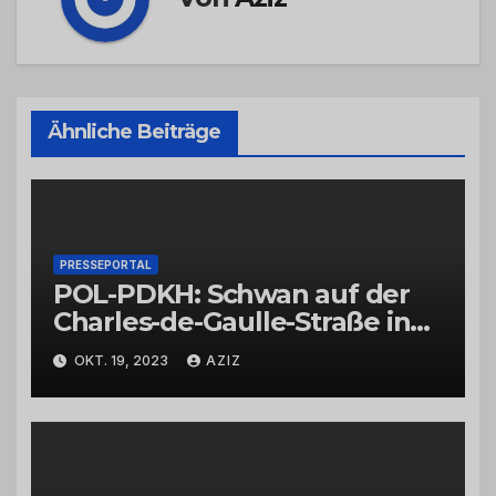
Ähnliche Beiträge
PRESSEPORTAL
POL-PDKH: Schwan auf der
Charles-de-Gaulle-Straße in
Bad Kreuznach beeinflusst
OKT. 19, 2023
AZIZ
Feierabendverkehr