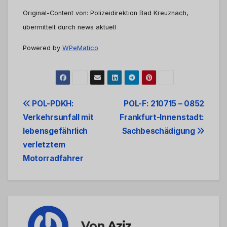
Original-Content von: Polizeidirektion Bad Kreuznach,
übermittelt durch news aktuell
Powered by
WPeMatico
Beitrags-
POL-PDKH:
POL-F: 210715 – 0852
Verkehrsunfall mit
Frankfurt-Innenstadt:
Navigation
lebensgefährlich
Sachbeschädigung
verletztem
Motorradfahrer
Von
Aziz