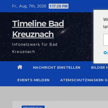
Zum
Fr.. Aug. 7th, 2026
1:17:28 PM
Inhalt
wechseln
We
Timeline Bad
la
Kreuznach
Infonetzwerk für Bad
Kreuznach
NACHRICHT EINSTELLEN
BILDER
EVENTS MELDEN
ATEMSCHUTZMASKEN G
PRESSEPORTAL