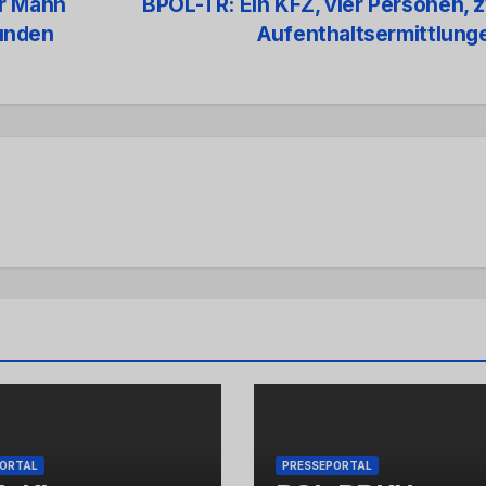
er Mann
BPOL-TR: Ein KFZ, vier Personen, 
unden
Aufenthaltsermittlun
PORTAL
PRESSEPORTAL