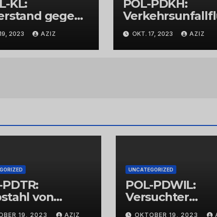
L-KL:
POL-PDKH:
erstand gegen
Verkehrsunfallf
espolizisten
t nach
19, 2023
AZIZ
OKT. 17, 2023
AZIZ
Abbiegevorgan
GORIZED
UNCATEGORIZED
-PDTR:
POL-PDWIL:
stahl von
Versuchter
bschmuck
Einbruch im
OBER 19, 2023
AZIZ
OKTOBER 19, 2023