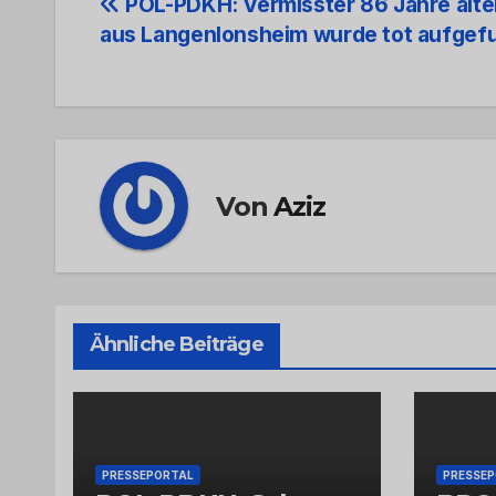
Beitrags-
POL-PDKH: Vermisster 86 Jahre alt
aus Langenlonsheim wurde tot aufgef
Navigation
Von
Aziz
Ähnliche Beiträge
PRESSEPORTAL
PRESSE