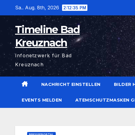
Zum
Sa.. Aug. 8th, 2026
2:12:36 PM
Inhalt
wechseln
Timeline Bad
Kreuznach
Infonetzwerk für Bad
Kreuznach
NACHRICHT EINSTELLEN
BILDER
EVENTS MELDEN
ATEMSCHUTZMASKEN G
PRESSEPORTAL