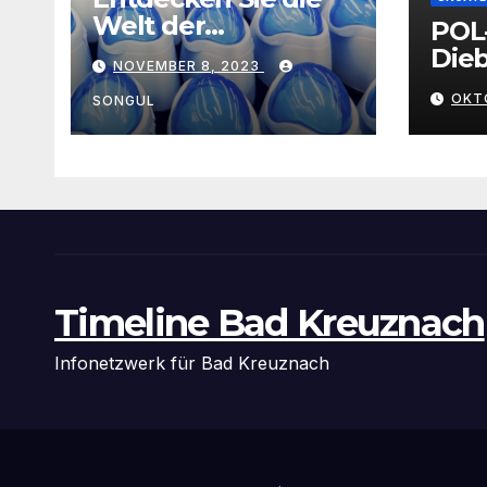
Welt der
POL
Exklusivität:
Dieb
NOVEMBER 8, 2023
Arganöl,
Gra
OKT
Kaktusfeigenkernöl
SONGUL
und
Schwarzkümmelöl
von
vertrauenswürdige
n Großhändlern
und Anbietern
Timeline Bad Kreuznach
Infonetzwerk für Bad Kreuznach