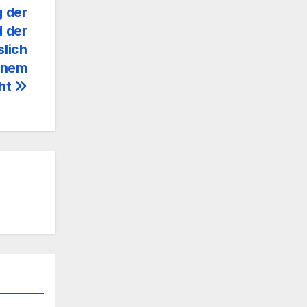
 der
d der
slich
einem
cht