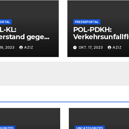
PORTAL
PRESSEPORTAL
L-KL:
POL-PDKH:
erstand gegen
Verkehrsunfallf
espolizisten
t nach
19, 2023
AZIZ
OKT. 17, 2023
AZIZ
Abbiegevorgan
GORIZED
UNCATEGORIZED