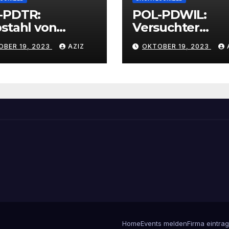
-PDTR:
POL-PDWIL:
stahl von
Versuchter
bschmuck
Einbruch im
OBER 19, 2023
AZIZ
OKTOBER 19, 2023
Gewerbegebiet
Wittlich
Home
Events melden
Firma eintra