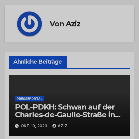
Von
Aziz
Ähnliche Beiträge
PRESSEPORTAL
POL-PDKH: Schwan auf der
Charles-de-Gaulle-Straße in
Bad Kreuznach beeinflusst
OKT. 19, 2023
AZIZ
Feierabendverkehr