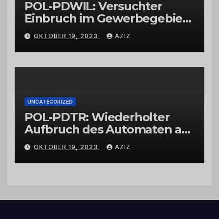
POL-PDWIL: Versuchter
Einbruch im Gewerbegebiet
Wittlich
OKTOBER 19, 2023
AZIZ
UNCATEGORIZED
POL-PDTR: Wiederholter
Aufbruch des Automaten am
Wohnmobilstellplatz in
OKTOBER 19, 2023
AZIZ
Hermeskeil am Labachweg