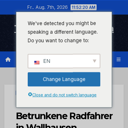
Zum
Fr.. Aug. 7th, 2026
11:52:21 AM
Inhalt
wechseln
We've detected you might be
Timeline Bad Kreuznach
speaking a different language.
Infonetzwerk für Bad Kreuznach
Do you want to change to:
EN
Change Language
PRESSEPORTAL
Close and do not switch language
POL-PDKH:
Betrunkene Radfahrer
in Wallhausen