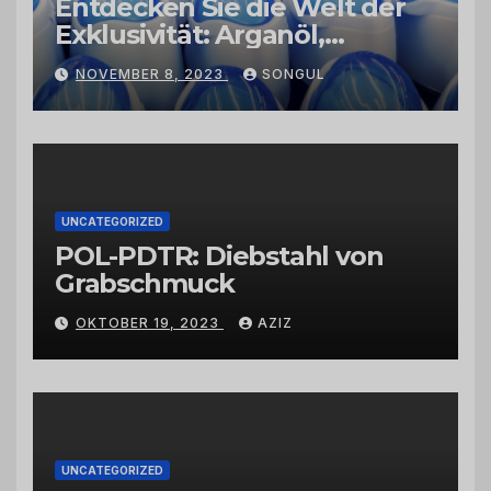
Entdecken Sie die Welt der
Exklusivität: Arganöl,
Kaktusfeigenkernöl und
NOVEMBER 8, 2023
SONGUL
Schwarzkümmelöl von
vertrauenswürdigen
Großhändlern und Anbietern
UNCATEGORIZED
POL-PDTR: Diebstahl von
Grabschmuck
OKTOBER 19, 2023
AZIZ
UNCATEGORIZED