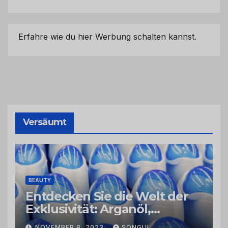
Erfahre wie du hier Werbung schalten kannst.
Versäumt
BEAUTY
Entdecken Sie die Welt der
Exklusivität: Arganöl,
Kaktusfeigenkernöl und
NOVEMBER 8, 2023
SONGUL