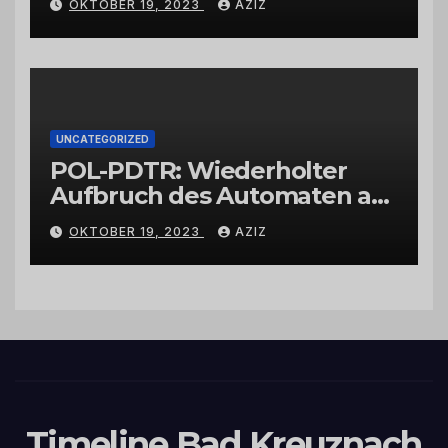
OKTOBER 19, 2023
AZIZ
UNCATEGORIZED
POL-PDTR: Wiederholter
Aufbruch des Automaten am
Wohnmobilstellplatz in
OKTOBER 19, 2023
AZIZ
Hermeskeil am Labachweg
Timeline Bad Kreuznach