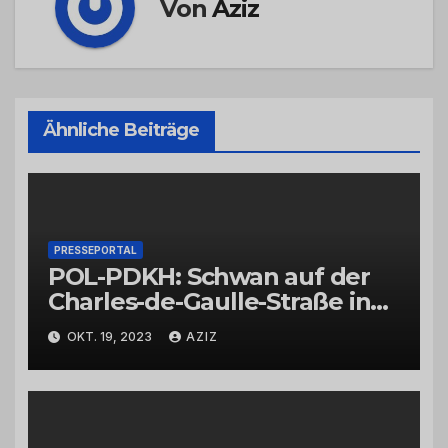
Von
Aziz
Ähnliche Beiträge
PRESSEPORTAL
POL-PDKH: Schwan auf der
Charles-de-Gaulle-Straße in
Bad Kreuznach beeinflusst
OKT. 19, 2023
AZIZ
Feierabendverkehr