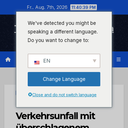
Zum
Fr.. Aug. 7th, 2026
11:40:40 PM
Inhalt
wechseln
We've detected you might be
Timeline Bad Kreuznach
speaking a different language.
Infonetzwerk für Bad Kreuznach
Do you want to change to:
EN
Change Language
PRESSEPORTAL
Close and do not switch language
POL-PDKH:
Verkehrsunfall mit
überschlagenem