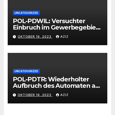
UNCATEGORIZED
POL-PDWIL: Versuchter
Einbruch im Gewerbegebiet
Wittlich
OKTOBER 19, 2023
AZIZ
UNCATEGORIZED
POL-PDTR: Wiederholter
Aufbruch des Automaten am
Wohnmobilstellplatz in
OKTOBER 19, 2023
AZIZ
Hermeskeil am Labachweg