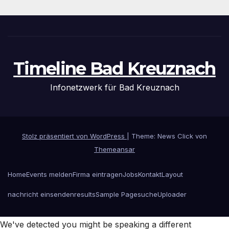
Timeline Bad Kreuznach
Infonetzwerk für Bad Kreuznach
Stolz präsentiert von WordPress
|
Theme: News Click von
Themeansar
Home
Events melden
Firma eintragen
Jobs
Kontakt
Layout
nachricht einsenden
results
Sample Page
suche
Uploader
We've detected you might be speaking a different