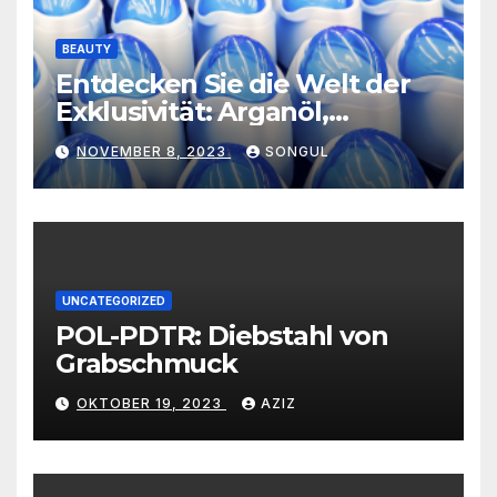
BEAUTY
Entdecken Sie die Welt der
Exklusivität: Arganöl,
Kaktusfeigenkernöl und
NOVEMBER 8, 2023
SONGUL
Schwarzkümmelöl von
vertrauenswürdigen
Großhändlern und Anbietern
UNCATEGORIZED
POL-PDTR: Diebstahl von
Grabschmuck
OKTOBER 19, 2023
AZIZ