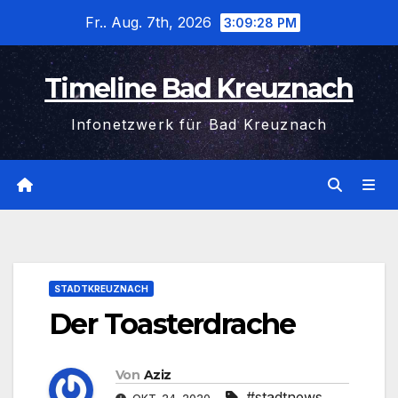
Zum
Fr.. Aug. 7th, 2026
3:09:28 PM
Inhalt
wechseln
Timeline Bad Kreuznach
Infonetzwerk für Bad Kreuznach
STADTKREUZNACH
Der Toasterdrache
Von
Aziz
#stadtnews