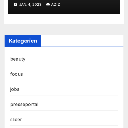
Kernstadt und in den
JAN. 4, 2023
AZIZ
Stadtteilen
Kategorien
beauty
focus
jobs
presseportal
slider